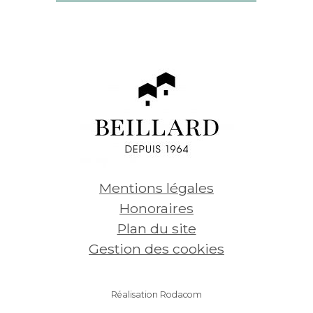
Appartement Pau
Appar
2 pièces - 43,27 m² - 1 chambre
4 pièces
126 260
€
149 
Voir
Mentions légales
Honoraires
Plan du site
Gestion des cookies
Réalisation Rodacom