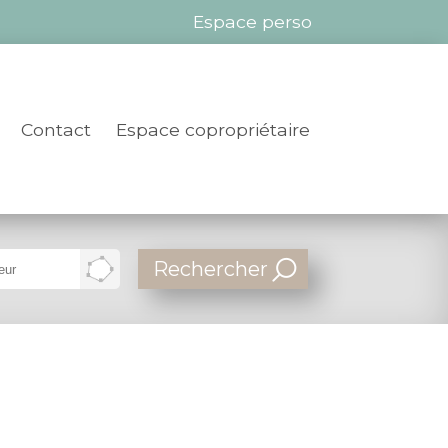
Espace perso
Contact
Espace copropriétaire
Dessiner
sur
la
carte