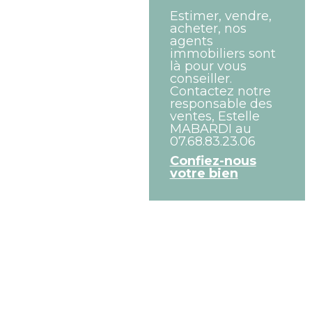
Estimer, vendre,
acheter, nos
agents
immobiliers sont
là pour vous
conseiller.
Contactez notre
responsable des
ventes, Estelle
MABARDI au
07.68.83.23.06
Confiez-nous
votre bien