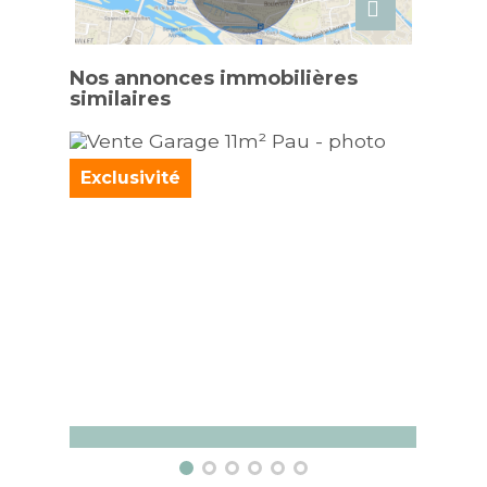
Nos annonces immobilières
similaires
Exclusivité
Garage Pau
Appa
11 m²
1 pièc