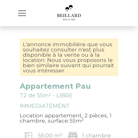
L'annonce immobilière que vous
souhaitez consulter n'est plus
disponible à la vente ou à la
location. Nous vous proposons le
bien similaire suivant qui pourrait
vous intéresser.
Appartement Pau
T2 de 55m² - LIBRE
IMMEDIATEMENT
Location appartement, 2 pièces, 1
chambre, surface 55m²
55.00 m²
1 chambre