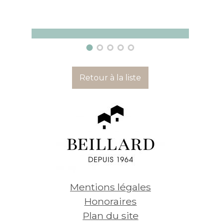
Appartement Pau
Appa
1 pièce - 27 m²
1 pièc
Retour à la liste
385
€
414
Voir
par mois, hors charges
par mo
Mentions légales
Honoraires
Plan du site